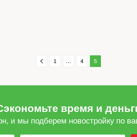
1
…
4
5
Сэкономьте время и деньг
он, и мы подберем новостройку по в