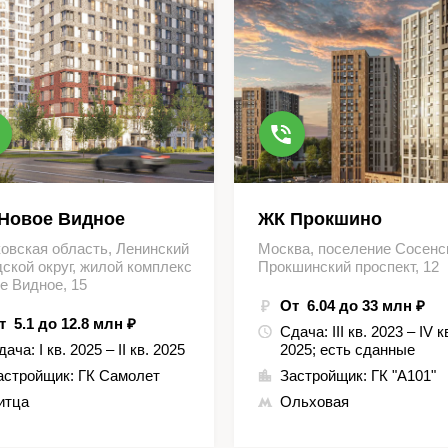
Новое Видное
ЖК Прокшино
овская область, Ленинский
Москва, поселение Сосенс
дской округ, жилой комплекс
Прокшинский проспект, 12
е Видное, 15
От 6.04 до 33 млн ₽
т 5.1 до 12.8 млн ₽
Сдача:
III кв. 2023 – IV к
дача:
I кв. 2025 – II кв. 2025
2025; есть сданные
астройщик:
ГК Самолет
Застройщик:
ГК "А101"
итца
Ольховая