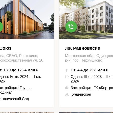
Союз
ЖК Равновесие
ва, СВАО, Ростокино,
Московская обл., Одинцов
скохозяйственная ул. 26
р-н, пос. Перхушково
т 13.9 до 125.4 млн ₽
От 4.4 до 25.8 млн ₽
дача:
IV кв. 2024 — I кв.
Сдача:
III кв. 2023 – II кв
026
2024
астройщик:
Группа
Застройщик:
ГК «Кортр
Родина"
Кунцевская
отанический Сад