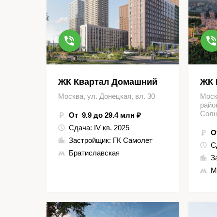
ЖК Квартал Домашний
ЖК 
Москва, ул. Донецкая, вл. 30
Моск
райо
Солн
От 9.9 до 29.4 млн ₽
Сдача:
IV кв. 2025
О
Застройщик:
ГК Самолет
С
Братиславская
З
М