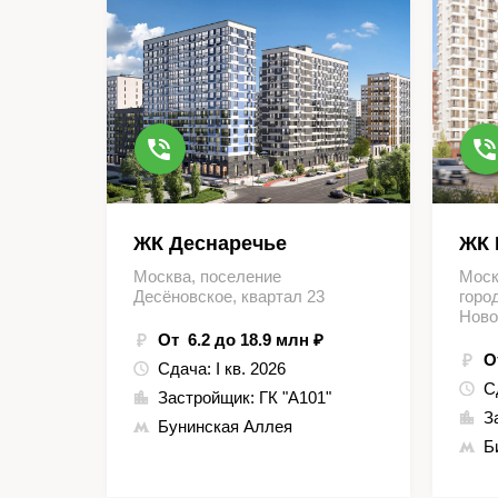
ЖК Деснаречье
ЖК 
Москва, поселение
Моск
Десёновское, квартал 23
горо
Ново
От 6.2 до 18.9 млн ₽
О
Сдача:
I кв. 2026
С
Застройщик:
ГК "А101"
З
Бунинская Аллея
Б