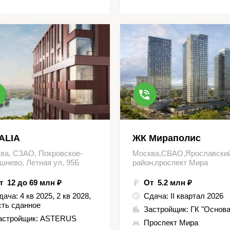
ALIA
ЖК Мираполис
ва, СЗАО, Покровское-
Москва,СВАО,Ярославски
шнево, Летная ул, 95Б
район,проспект Мира
т 12 до 69 млн ₽
От 5.2 млн ₽
дача:
4 кв 2025, 2 кв 2028,
Сдача:
II квартал 2026
сть сданное
Застройщик:
ГК "Основа
астройщик:
ASTERUS
Проспект Мира