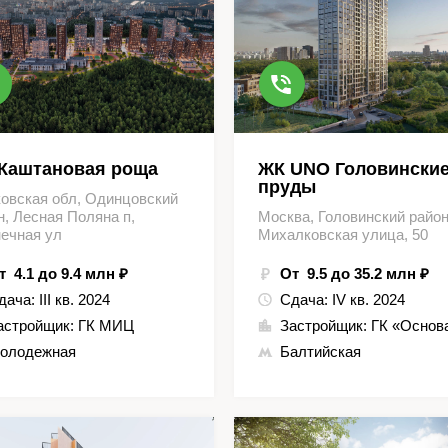
Каштановая роща
ЖК UNO Головински
пруды
овская обл, Одинцовский
н, Лесная Поляна п,
Москва, Головинский район
ечная ул
Михалковская улица, 50
т 4.1 до 9.4 млн ₽
От 9.5 до 35.2 млн ₽
дача:
III кв. 2024
Сдача:
IV кв. 2024
астройщик:
ГК МИЦ
Застройщик:
ГК «Основ
олодежная
Балтийская