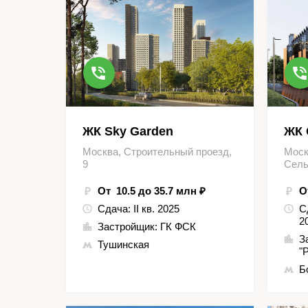
ЖК Sky Garden
ЖК 
Москва, Строительный проезд,
Моск
9
Сель
От 10.5 до 35.7 млн ₽
О
Сдача:
II кв. 2025
С
2
Застройщик:
ГК ФСК
З
Тушинская
"
Б