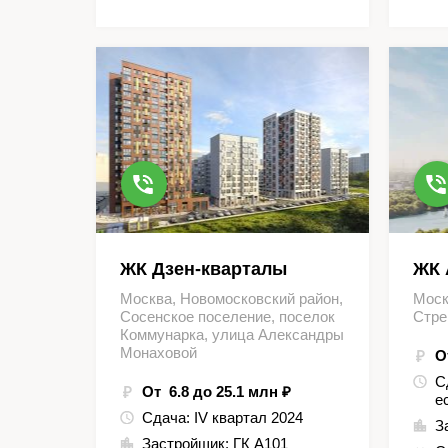
ЖК Дзен-кварталы
ЖК 
Москва, Новомосковский район,
Моск
Сосенское поселение, поселок
Стре
Коммунарка, улица Александры
Монаховой
О
С
От 6.8 до 25.1 млн ₽
е
Сдача:
IV квартал 2024
З
Застройщик:
ГК А101