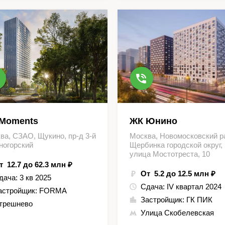
Moments
ЖК Юнино
ва, СЗАО, Щукино, пр-д 3-й
Москва, Новомосковский р
ногорский
Щербинка городской округ,
улица Мостотреста, 10
т 12.7 до 62.3 млн ₽
От 5.2 до 12.5 млн ₽
дача:
3 кв 2025
Сдача:
IV квартал 2024
астройщик:
FORMA
Застройщик:
ГК ПИК
трешнево
Улица Скобелевская