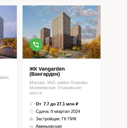
ЖК Vangarden
(Вангарден)
айон,
Москва, ЗАО, район Очаково-
Матвеевское, Очаковское
шоссе
От 7.7 до 27.1 млн ₽
Сдача:
II квартал 2024
Застройщик:
ГК ПИК
Аминьевская