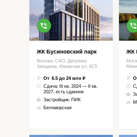
ЖК Бусиновский парк
ЖК 
Москва, САО, Дегунино
Моск
Западное, Ижорская ул, 6С5
Мяки
От 6.5 до 24 млн ₽
О
Сдача:
III кв. 2024 — II кв.
С
2027, есть сданное
З
Застройщик:
ПИК
М
Беломорская