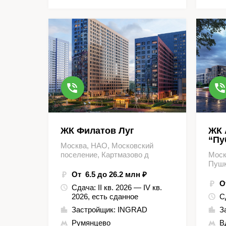
ЖК Филатов Луг
ЖК 
“Пу
Москва, НАО, Московский
поселение, Картмазово д
Моск
Пушк
От 6.5 до 26.2 млн ₽
О
Сдача:
II кв. 2026 — IV кв.
2026, есть сданное
С
Застройщик:
INGRAD
З
Румянцево
В