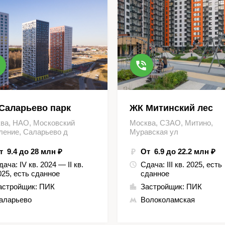
Саларьево парк
ЖК Митинский лес
ва, НАО, Московский
Москва, СЗАО, Митино,
ление, Саларьево д
Муравская ул
т 9.4 до 28 млн ₽
От 6.9 до 22.2 млн ₽
дача:
IV кв. 2024 — II кв.
Сдача:
III кв. 2025, есть
025, есть сданное
сданное
астройщик:
ПИК
Застройщик:
ПИК
аларьево
Волоколамская