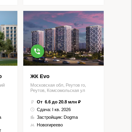
о
ЖК Evo
кий
Московская обл, Реутов го,
Реутов, Комсомольская ул
От 6.6 до 20.8 млн ₽
Сдача:
I кв. 2026
а
Застройщик:
Dogma
Новогиреево
т