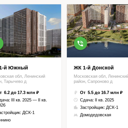
1-й Южный
ЖК 1-й Донской
овская обл, Ленинский
Московская обл, Ленински
н, Тарычево д
район, Сапроново д
т 6.2 до 17.3 млн ₽
От 5.5 до 16.7 млн ₽
дача:
III кв. 2025 — II кв.
Сдача:
II кв. 2025
026
Застройщик:
ДСК-1
астройщик:
ДСК-1
Домодедовская
ннино