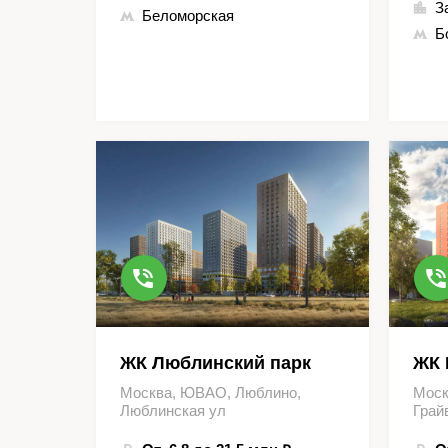
З
Беломорская
Б
ЖК Люблинский парк
ЖК 
Москва, ЮВАО, Люблино,
Моск
Люблинская ул
Грай