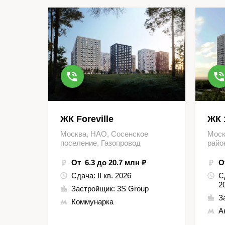
ЖК Foreville
ЖК 
Москва, НАО, Сосенское
Моск
поселение, Газопровод
райо
От 6.3 до 20.7 млн ₽
О
Сдача:
II кв. 2026
С
2
Застройщик:
3S Grouр
З
Коммунарка
А