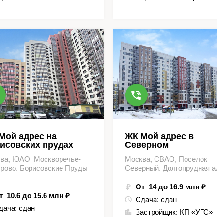
Мой адрес на
ЖК Мой адрес в
исовских прудах
Северном
ва, ЮАО, Москворечье-
Москва, СВАО, Поселок
рово, Борисовские Пруды
Северный, Долгопрудная а
От 14 до 16.9 млн ₽
т 10.6 до 15.6 млн ₽
Сдача:
сдан
дача:
сдан
Застройщик:
КП «УГС»