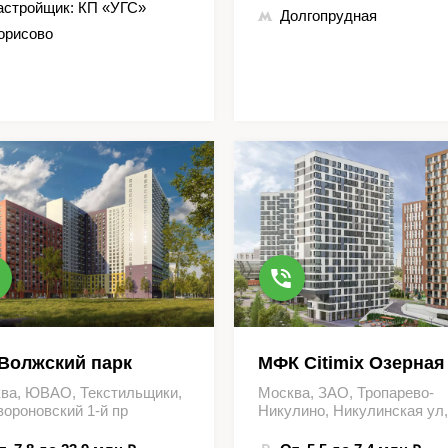
астройщик:
КП «УГС»
Долгопрудная
орисово
Волжский парк
МФК Citimix Озерная
ва, ЮВАО, Текстильщики,
Москва, ЗАО, Тропарево-
вороновский 1-й пр
Никулино, Никулинская ул,