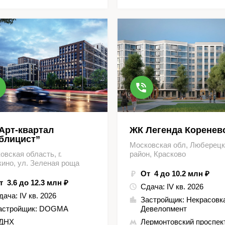
Арт-квартал
ЖК Легенда Коренев
блицист”
Московская обл, Люберец
овская область, г.
район, Красково
ино, ул. Зеленая роща
От 4 до 10.2 млн ₽
т 3.6 до 12.3 млн ₽
Сдача:
IV кв. 2026
дача:
IV кв. 2026
Застройщик:
Некрасовк
астройщик:
DOGMA
Девелопмент
ДНХ
Лермонтовский проспек