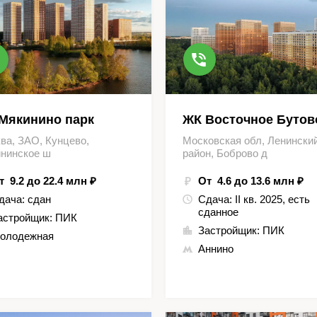
Мякинино парк
ЖК Восточное Бутов
ва, ЗАО, Кунцево,
Московская обл, Ленински
нинское ш
район, Боброво д
т 9.2 до 22.4 млн ₽
От 4.6 до 13.6 млн ₽
дача:
сдан
Сдача:
II кв. 2025, есть
сданное
астройщик:
ПИК
Застройщик:
ПИК
олодежная
Аннино