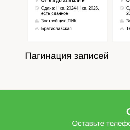
От 6.8 до 21.5 млн ₽
О
Сдача:
II кв. 2024-III кв. 2026,
С
есть сданное
2
Застройщик:
ПИК
З
Братиславская
Т
Пагинация записей
Оставьте телеф