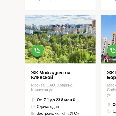
ЖК Мой адрес на
ЖК 
Клинской
Бор
Москва, САО, Ховрино,
Моск
Клинская ул
Сабу
ул
От 7.1 до 23.8 млн ₽
О
Сдача:
сдан
С
Застройщик:
КП «УГС»