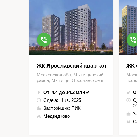
ЖК Ярославский квартал
ЖК 
Московская обл, Мытищинский
Моск
район, Мытищи, Ярославское ш
посе
От 4.4 до 14.2 млн ₽
О
Сдача:
III кв. 2025
С
2
Застройщик:
ПИК
З
Медведково
С