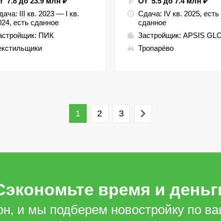
т 7.8 до 23.9 млн ₽
От 5.5 до 7.4 млн ₽
дача:
III кв. 2023 — I кв.
Сдача:
IV кв. 2025, есть
024, есть сданное
сданное
астройщик:
ПИК
Застройщик:
APSIS GL
екстильщики
Тропарёво
1
2
3
Сэкономьте время и деньг
он, и мы подберем новостройку по в