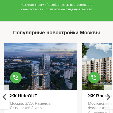
Нажимая кнопку «Подобрать», вы подтверждаете
свое согласие с
Политикой конфиденциальности
Популярные новостройки Москвы
ЖК HideOUT
ЖК Времен
Москва, ЗАО, Раменки,
Московская о
Сетуньский 3-й пр
Фоминский гор
Апрелевка, П