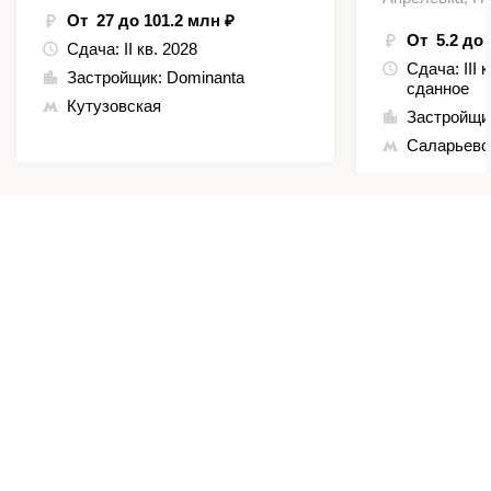
От 27 до 101.2 млн ₽
От 5.2 до 
Сдача:
II кв. 2028
Сдача:
III 
Застройщик:
Dominanta
сданное
Кутузовская
Застройщи
Саларьево