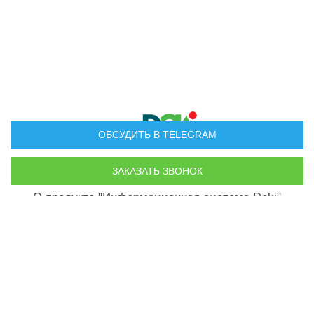
ОБСУДИТЬ В TELEGRAM
Руководство пользователя
О продукте "Информационная система Doki"
По всем вопросам:
doki.company@yandex.ru
Телефон для связи
+7 (499) 500-14-30
Политика конфиденциальности
Пользовательское соглашение