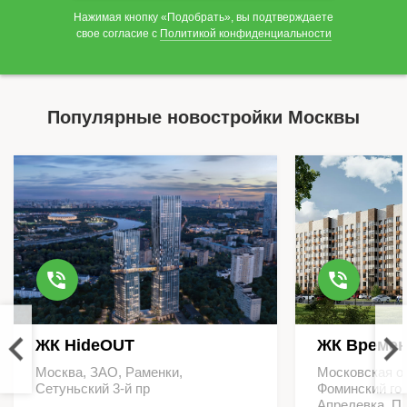
Нажимая кнопку «Подобрать», вы подтверждаете
свое согласие с
Политикой конфиденциальности
Популярные новостройки Москвы
ЖК HideOUT
ЖК Времен
Москва, ЗАО, Раменки,
Московская о
Сетуньский 3-й пр
Фоминский гор
Апрелевка, П