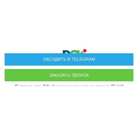
ОБСУДИТЬ В TELEGRAM
Руководство пользователя
О продукте "Информационная система Doki"
По всем вопросам:
doki.company@yandex.ru
Телефон для связи
+7 (499) 500-14-30
Политика конфиденциальности
Пользовательское соглашение