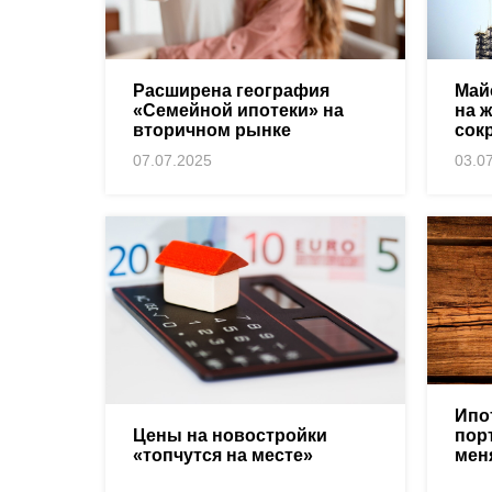
Расширена география
Май
«Семейной ипотеки» на
на 
вторичном рынке
сок
07.07.2025
03.0
Ипо
Цены на новостройки
пор
«топчутся на месте»
мен