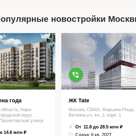
опулярные новостройки Моск
на года
ЖК Tate
 область, Наро-
Москва, СВАО, Марьина Роща,
ородской округ,
Веткина ул, вл. 2, корп. 1
 Пролетарская улица
От 11.8 до 28.5 млн ₽
о 14.6 млн ₽
Сдача:
II кв. 2027