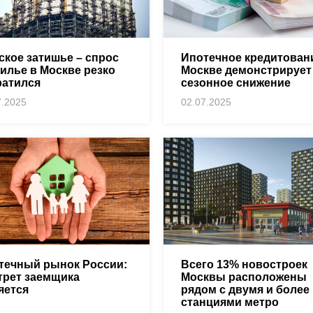
ское затишье – спрос
Ипотечное кредитован
жилье в Москве резко
Москве демонстрирует
ратился
сезонное снижение
7.2025
02.07.2025
течный рынок России:
Всего 13% новостроек
трет заемщика
Москвы расположены
яется
рядом с двумя и более
станциями метро