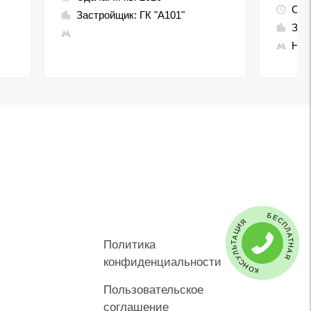
Сда
Застройщик:
ГК "А101"
Зас
Нов
БЕСПЛАТНАЯ КОНСУЛЬТАЦИЯ
Политика
конфиденциальности
Пользовательское
соглашение