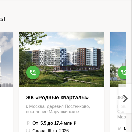
вы
ЖК «Родные кварталы»
ЖК Д
г. Москва, деревня Постниково,
Новая 
поселение Марушкинское
Филимо
Марьин
От 5.5 до 17.4 млн ₽
От 
Сдача:
III кв. 2026