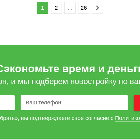
1
2
…
26
Сэкономьте время и деньг
он, и мы подберем новостройку по в
брать», вы подтверждаете свое согласие с
Политико