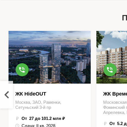
П
ЖК HideOUT
ЖК Време
Москва, ЗАО, Раменки,
Московская
Сетуньский 3-й пр
Фоминский г
Апрелевка,
От 27 до 101.2 млн ₽
От 5.2 д
Сдача:
II кв. 2028