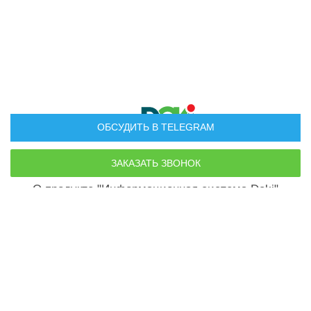
ОБСУДИТЬ В TELEGRAM
Руководство пользователя
О продукте "Информационная система Doki"
По всем вопросам:
doki.company@yandex.ru
Телефон для связи
+7 (499) 500-14-30
Политика конфиденциальности
Пользовательское соглашение