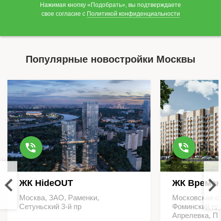
Нажимая кнопку «Подобрать», вы подтверждаете
свое согласие с
Политикой конфиденциальности
Популярные новостройки Москвы
ЖК HideOUT
ЖК Времен
Москва, ЗАО, Раменки,
Московская о
Сетуньский 3-й пр
Фоминский гор
Апрелевка, П