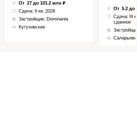
От 27 до 101.2 млн ₽
От 5.2 до 
Сдача:
II кв. 2028
Сдача:
III 
Застройщик:
Dominanta
сданное
Кутузовская
Застройщи
Саларьево