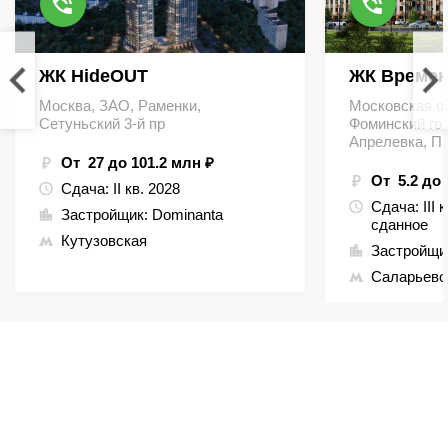
ЖК HideOUT
ЖК Времен
Москва, ЗАО, Раменки,
Московская о
Сетуньский 3-й пр
Фоминский гор
Апрелевка, П
От 27 до 101.2 млн ₽
От 5.2 до 
Сдача:
II кв. 2028
Сдача:
III 
Застройщик:
Dominanta
сданное
Кутузовская
Застройщи
Саларьево