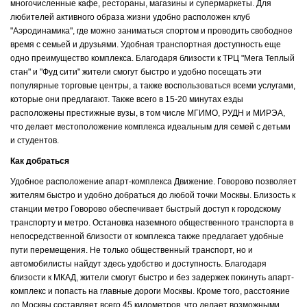
многочисленные кафе, рестораны, магазины и супермаркеты. Для
любителей активного образа жизни удобно расположен клуб
"Аэродинамика", где можно заниматься спортом и проводить свободное
время с семьей и друзьями. Удобная транспортная доступность еще
одно преимущество комплекса. Благодаря близости к ТРЦ "Мега Теплый
стан" и "Фуд сити" жители смогут быстро и удобно посещать эти
популярные торговые центры, а также воспользоваться всеми услугами,
которые они предлагают. Также всего в 15-20 минутах езды
расположены престижные вузы, в том числе МГИМО, РУДН и МИРЭА,
что делает местоположение комплекса идеальным для семей с детьми
и студентов.
Как добраться
Удобное расположение апарт-комплекса Движение. Говорово позволяет
жителям быстро и удобно добраться до любой точки Москвы. Близость к
станции метро Говорово обеспечивает быстрый доступ к городскому
транспорту и метро. Остановка наземного общественного транспорта в
непосредственной близости от комплекса также предлагает удобные
пути перемещения. Не только общественный транспорт, но и
автомобилисты найдут здесь удобство и доступность. Благодаря
близости к МКАД, жители смогут быстро и без задержек покинуть апарт-
комплекс и попасть на главные дороги Москвы. Кроме того, расстояние
до Москвы составляет всего 45 километров, что делает возможными