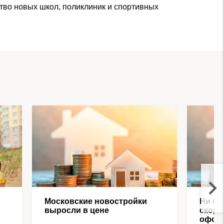
ство новых школ, поликлиник и спортивных
Московские новостройки
Ни ба
выросли в цене
скоро
офор