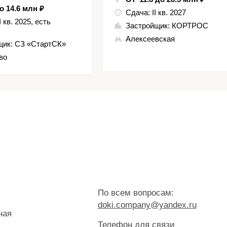
о 14.6 млн ₽
Сдача:
II кв. 2027
II кв. 2025, есть
Застройщик:
КОРТРОС
Алексеевская
щик:
СЗ «СтартСК»
во
По всем вопросам:
doki.company@yandex.ru
ная
Телефон для связи