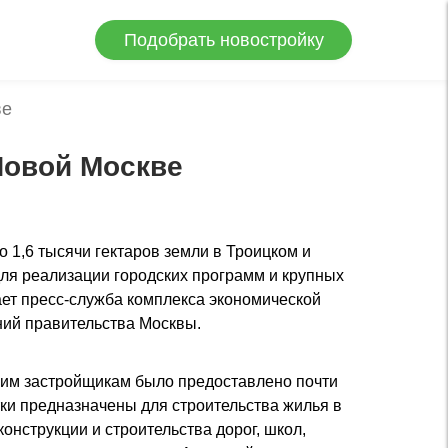
Подобрать новостройку
ве
Новой Москве
 1,6 тысячи гектаров земли в Троицком и
ля реализации городских программ и крупных
ет пресс-служба комплекса экономической
ий правительства Москвы.
ким застройщикам было предоставлено почти
boels.com
potlac na tricka
тки предназначены для строительства жилья в
driguezcopywriting.com
kuffert tilbud
billi bi
онструкции и строительства дорог, школ,
lené dámske kozačky
buckeyeboerboels.com