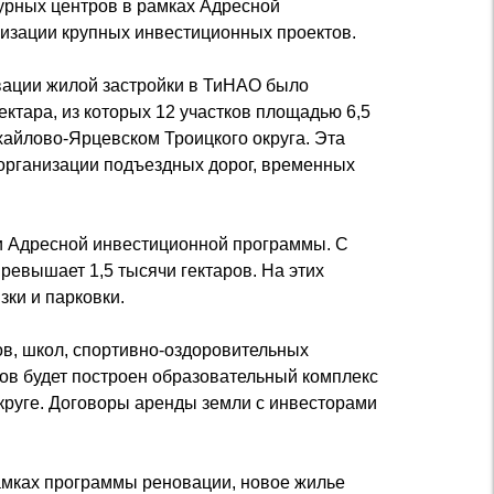
урных центров в рамках Адресной
rásne ľahko oteplené dámske kozačky
лизации крупных инвестиционных проектов.
вации жилой застройки в ТиНАО было
ктара, из которых 12 участков площадью 6,5
айлово-Ярцевском Троицкого округа. Эта
 организации подъездных дорог, временных
и Адресной инвестиционной программы. С
ревышает 1,5 тысячи гектаров. На этих
ки и парковки.
ов, школ, спортивно-оздоровительных
ов будет построен образовательный комплекс
округе. Договоры аренды земли с инвесторами
амках программы реновации, новое жилье