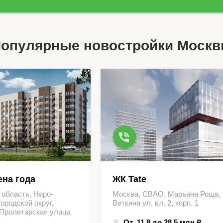
опулярные новостройки Моск
на года
ЖК Tate
 область, Наро-
Москва, СВАО, Марьина Роща,
ородской округ,
Веткина ул, вл. 2, корп. 1
 Пролетарская улица
От 11.8 до 28.5 млн ₽