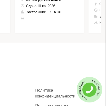
От 
Сдача:
III кв. 2026
Сда
Застройщик:
ГК "А101"
Зас
Нов
БЕСПЛАТНАЯ КОНСУЛЬТАЦИЯ
Политика
конфиденциальности
Пользовательское