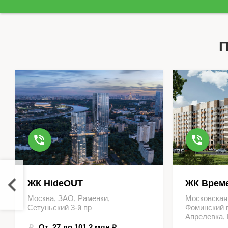
П
ЖК HideOUT
ЖК Време
Москва, ЗАО, Раменки,
Московская
Сетуньский 3-й пр
Фоминский г
Апрелевка,
От 27 до 101.2 млн ₽