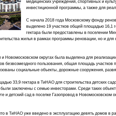
медицинских учреждений, спортивных и культ
fermelamarquise.com
fermelamarquise.com
k
инвестиционной программы, а также для реа
cindyrodriguezcopywriting.com
С начала 2018 года Московскому фонду рено
выделено 19 участков общей площадью 16,1 ге
гектара были предоставлены в поселении Мих
роительства жилья в рамках программы реновации, но и для
м и Новомосковском округах была выделена для реализаци
ов безвозмездного пользования, общая площадь участков п
изованы социальные объекты, дорожные сооружения, развяз
дью 33,9 гектара в ТиНАО для строительства детских сад
были заключены с семью инвесторами. Среди таких объект
уге и детский сад в поселке Газопровод в Новомосковском 
то в ТиНАО уже введено в эксплуатацию девять домов в р