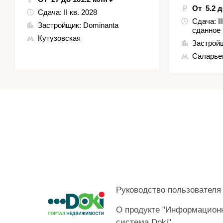
От 5.2 д
Сдача:
II кв. 2028
Сдача:
I
Застройщик:
Dominanta
сданное
Кутузовская
Застрой
Саларье
Руководство пользователя
О продукте "Информацион
система Doki"