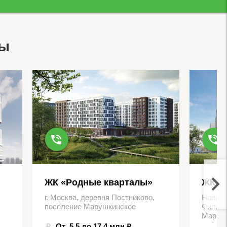
вы
ЖК «Родные кварталы»
ЖК Д
г. Москва, деревня Постниково,
Новая 
поселение Марушкинское
Филимо
Марьин
От 5.5 до 17.4 млн ₽