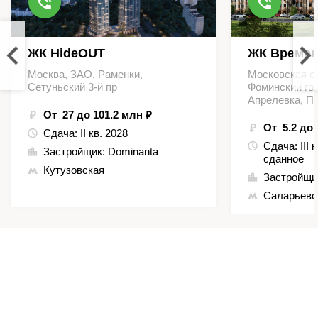
ЖК HideOUT
ЖК Времен
Москва, ЗАО, Раменки,
Московская о
Сетуньский 3-й пр
Фоминский гор
Апрелевка, П
От 27 до 101.2 млн ₽
От 5.2 до 
Сдача:
II кв. 2028
Сдача:
III 
Застройщик:
Dominanta
сданное
Кутузовская
Застройщи
Саларьево