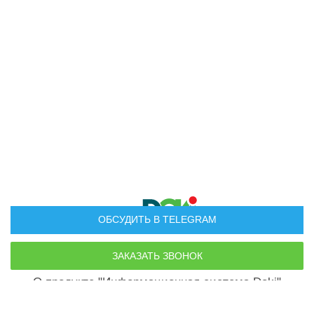
ОБСУДИТЬ В TELEGRAM
Руководство пользователя
О продукте "Информационная система Doki"
По всем вопросам:
doki.company@yandex.ru