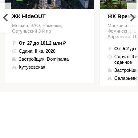
ЖК HideOUT
ЖК Времен
Москва, ЗАО, Раменки,
Московская о
Сетуньский 3-й пр
Фоминский гор
Апрелевка, П
От 27 до 101.2 млн ₽
От 5.2 до 
Сдача:
II кв. 2028
Сдача:
III 
Застройщик:
Dominanta
сданное
Кутузовская
Застройщи
Саларьево