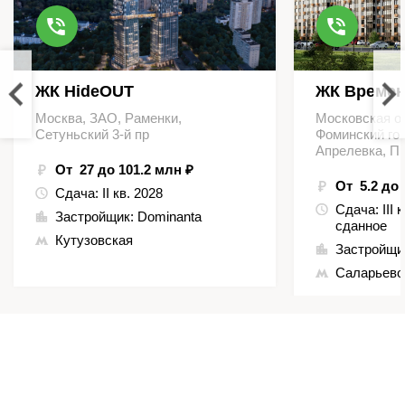
ЖК HideOUT
ЖК Времен
Москва, ЗАО, Раменки,
Московская о
Сетуньский 3-й пр
Фоминский гор
Апрелевка, П
От 27 до 101.2 млн ₽
От 5.2 до 
Сдача:
II кв. 2028
Сдача:
III 
Застройщик:
Dominanta
сданное
Кутузовская
Застройщи
Саларьево