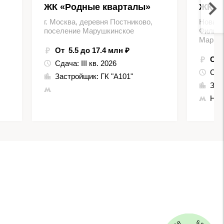
ЖК «Родные кварталы»
ЖК Д
г. Москва, деревня Постниково,
Новая 
поселение Марушкинское
Филимо
Марьин
От 5.5 до 17.4 млн ₽
От 
Сдача:
III кв. 2026
Сда
Застройщик:
ГК "А101"
Зас
Нов