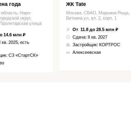
на года
ЖК Tate
 область, Наро-
Москва, СВАО, Марьина Роща,
ородской округ,
Веткина ул, вл. 2, корп. 1
 Пролетарская улица
От 11.8 до 28.5 млн ₽
о 14.6 млн ₽
Сдача:
II кв. 2027
II кв. 2025, есть
Застройщик:
КОРТРОС
Алексеевская
щик:
СЗ «СтартСК»
во