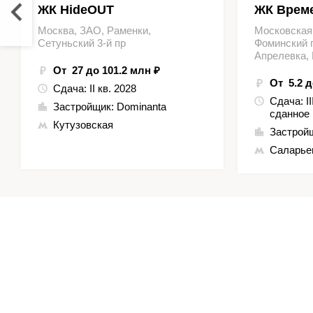
ЖК HideOUT
ЖК Време
Москва, ЗАО, Раменки,
Московская
Сетуньский 3-й пр
Фоминский г
Апрелевка,
От 27 до 101.2 млн ₽
От 5.2 д
Сдача:
II кв. 2028
Сдача:
I
Застройщик:
Dominanta
сданное
Кутузовская
Застрой
Саларье