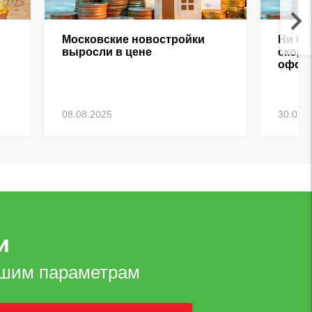
Московские новостройки
Ни ба
выросли в цене
скоро
офор
08.08.2025
30.07.
и
ашим параметрам