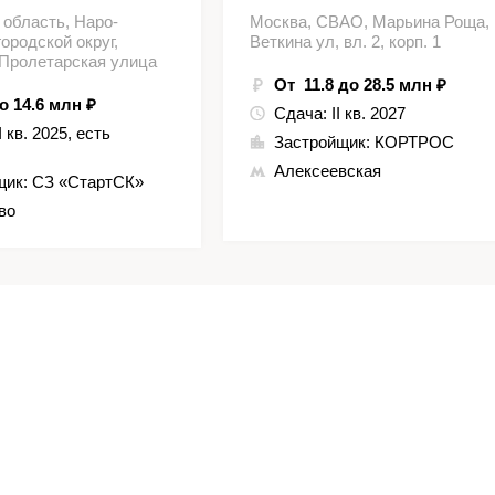
 область, Наро-
Москва, СВАО, Марьина Роща,
ородской округ,
Веткина ул, вл. 2, корп. 1
 Пролетарская улица
От 11.8 до 28.5 млн ₽
о 14.6 млн ₽
Сдача:
II кв. 2027
II кв. 2025, есть
Застройщик:
КОРТРОС
Алексеевская
щик:
СЗ «СтартСК»
во