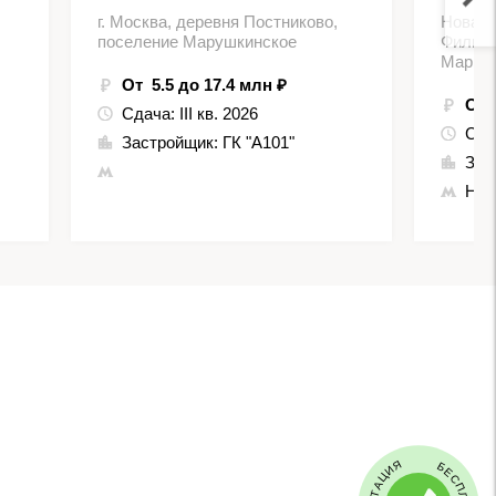
г. Москва, деревня Постниково,
Новая 
поселение Марушкинское
Филимо
Марьин
От 5.5 до 17.4 млн ₽
От 
Сдача:
III кв. 2026
Сда
Застройщик:
ГК "А101"
Зас
Нов