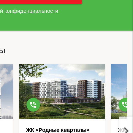
й конфиденциальности
вы
ЖК «Родные кварталы»
ЖК Д