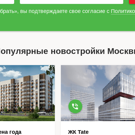
брать», вы подтверждаете свое согласие с
Политико
опулярные новостройки Моск
на года
ЖК Tate