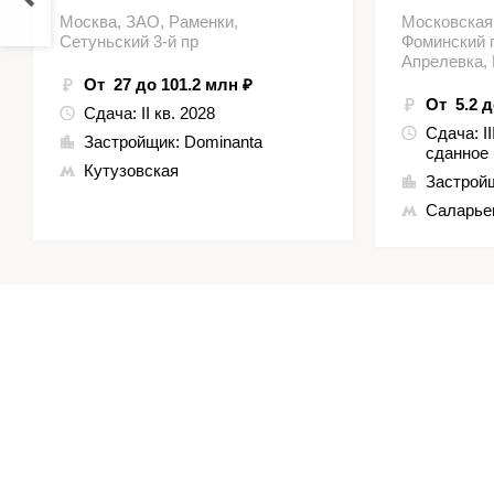
Москва, ЗАО, Раменки,
Московская
Сетуньский 3-й пр
Фоминский г
Апрелевка,
От 27 до 101.2 млн ₽
От 5.2 д
Сдача:
II кв. 2028
Сдача:
I
Застройщик:
Dominanta
сданное
Кутузовская
Застрой
Саларье